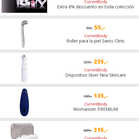
CurrentBody
Extra 8% descuento en toda colección
55,-
59,-
CurrentBody
Roller para la piel Swiss Clinic
235,-
329,-
CurrentBody
Dispositivo láser Nira Skincare
135,-
189,-
CurrentBody
Womanizer PREMIUM
315,-
689,-
CurrentBody