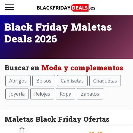
Black Friday Maletas
Deals 2026
Buscar en
Moda y complementos
Abrigos
Bolsos
Camisetas
Chaquetas
Joyería
Relojes
Ropa
Zapatos
Maletas Black Friday Ofertas